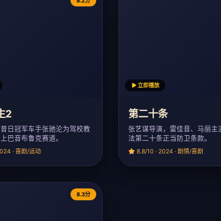
8.2分
立即播放
生2
第二十条
，昔日冠军车手张驰沦为驾校教
张艺谋导演，雷佳音、马丽主
踏上巴音布鲁克赛道。
法第二十条正当防卫条款。
 2024 · 喜剧/运动
8.8/10 · 2024 · 剧情/喜剧
8.3分