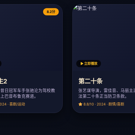
8.2分
立即播放
生2
第二十条
，昔日冠军车手张驰沦为驾校教
张艺谋导演，雷佳音、马丽主
踏上巴音布鲁克赛道。
法第二十条正当防卫条款。
 2024 · 喜剧/运动
8.8/10 · 2024 · 剧情/喜剧