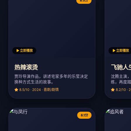
8.5分
立即播放
立即播放
热辣滚烫
飞驰人
贾玲导演作品，讲述宅家多年的乐莹决定
沈腾主演
换种方式生活的故事。
练，再度
8.5/10 · 2024 · 喜剧/剧情
8.2/10 ·
8.1分