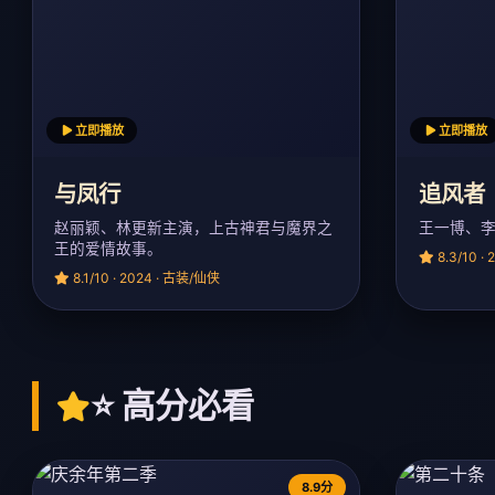
立即播放
立即播放
与凤行
追风者
赵丽颖、林更新主演，上古神君与魔界之
王一博、
王的爱情故事。
8.3/10 ·
8.1/10 · 2024 · 古装/仙侠
⭐ 高分必看
8.9分