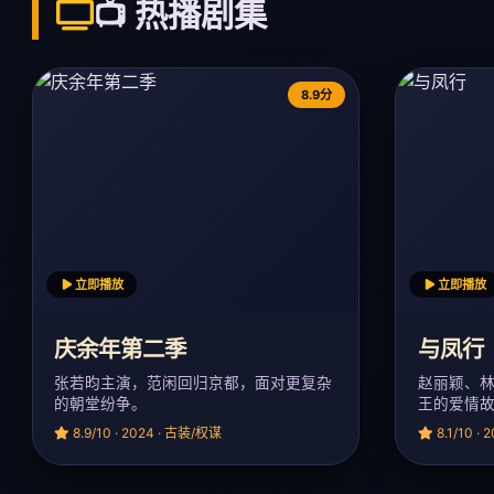
📺 热播剧集
8.9分
立即播放
立即播放
庆余年第二季
与凤行
张若昀主演，范闲回归京都，面对更复杂
赵丽颖、
的朝堂纷争。
王的爱情
8.9/10 · 2024 · 古装/权谋
8.1/10 ·