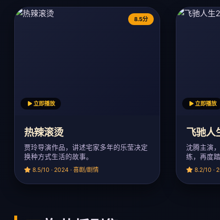
8.5分
立即播放
立即播放
热辣滚烫
飞驰人
贾玲导演作品，讲述宅家多年的乐莹决定
沈腾主演
换种方式生活的故事。
练，再度
8.5/10 · 2024 · 喜剧/剧情
8.2/10 ·