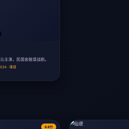
李沁主演，民国金融谍战剧。
 2024 · 谍战
8.8分