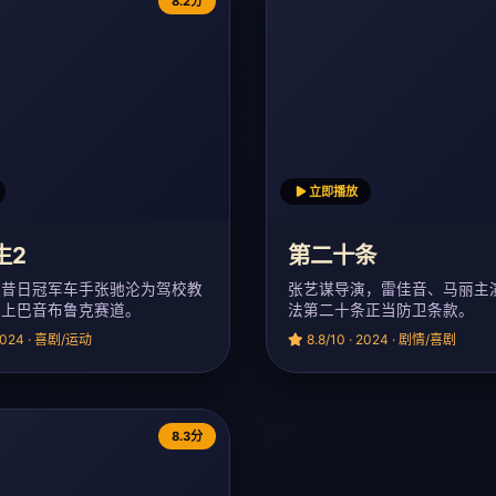
8.2分
立即播放
生2
第二十条
，昔日冠军车手张驰沦为驾校教
张艺谋导演，雷佳音、马丽主
踏上巴音布鲁克赛道。
法第二十条正当防卫条款。
 2024 · 喜剧/运动
8.8/10 · 2024 · 剧情/喜剧
8.3分