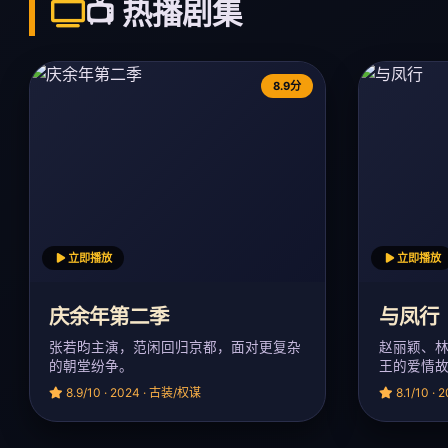
📺 热播剧集
8.9分
立即播放
立即播放
庆余年第二季
与凤行
张若昀主演，范闲回归京都，面对更复杂
赵丽颖、
的朝堂纷争。
王的爱情
8.9/10 · 2024 · 古装/权谋
8.1/10 ·