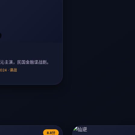
李沁主演，民国金融谍战剧。
 2024 · 谍战
8.8分