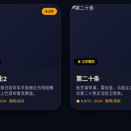
8.2分
立即播放
生2
第二十条
，昔日冠军车手张驰沦为驾校教
张艺谋导演，雷佳音、马丽主
踏上巴音布鲁克赛道。
法第二十条正当防卫条款。
 2024 · 喜剧/运动
8.8/10 · 2024 · 剧情/喜剧