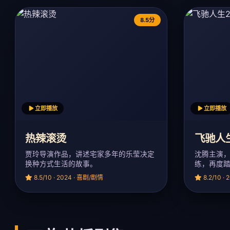
8.5分
立即播放
立即播放
热辣滚烫
飞驰人
贾玲导演作品，讲述宅家多年的乐莹决定
沈腾主演
换种方式生活的故事。
练，再度
8.5/10 · 2024 · 喜剧/剧情
8.2/10 ·