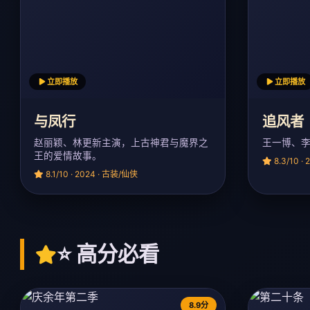
立即播放
立即播放
与凤行
追风者
赵丽颖、林更新主演，上古神君与魔界之
王一博、
王的爱情故事。
8.3/10 ·
8.1/10 · 2024 · 古装/仙侠
⭐ 高分必看
8.9分