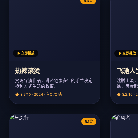
8.5分
立即播放
立即播放
热辣滚烫
飞驰人
贾玲导演作品，讲述宅家多年的乐莹决定
沈腾主演
换种方式生活的故事。
练，再度
8.5/10 · 2024 · 喜剧/剧情
8.2/10 ·
8.1分